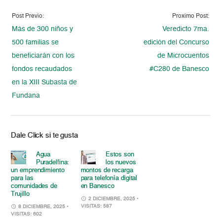
Post Previo:
Proximo Post:
Más de 300 niños y
Veredicto 7ma.
500 familias se
edición del Concurso
beneficiarán con los
de Microcuentos
fondos recaudados
#C280 de Banesco
en la XIII Subasta de
Fundana
Dale Click si te gusta
Agua
Estos son
Puradelfina:
los nuevos
un emprendimiento
montos de recarga
para las
para telefonía digital
comunidades de
en Banesco
Trujillo
2 DICIEMBRE, 2025
•
VISITAS: 587
8 DICIEMBRE, 2025
•
VISITAS: 602