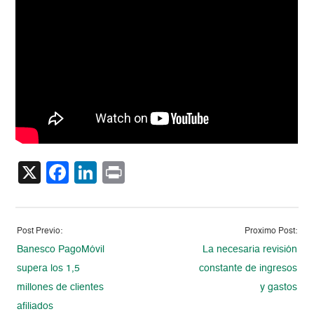
X
Facebook
LinkedIn
Print
Post Previo:
Proximo Post:
Banesco PagoMóvil
La necesaria revisión
supera los 1,5
constante de ingresos
millones de clientes
y gastos
afiliados