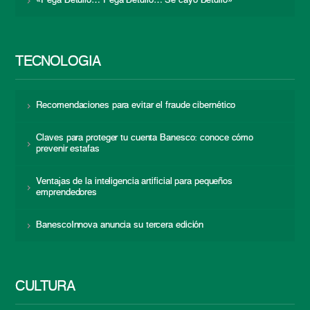
«Pega Betulio… Pega Betulio… Se cayó Betulio»
TECNOLOGÍA
Recomendaciones para evitar el fraude cibernético
Claves para proteger tu cuenta Banesco: conoce cómo
prevenir estafas
Ventajas de la inteligencia artificial para pequeños
emprendedores
BanescoInnova anuncia su tercera edición
CULTURA