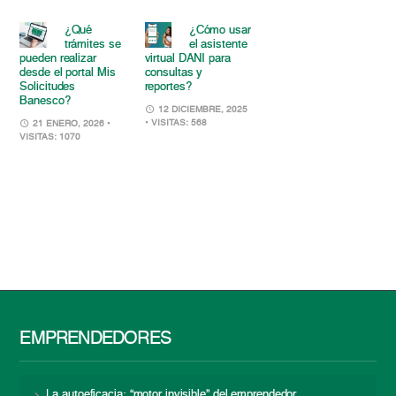
¿Qué
¿Cómo usar
trámites se
el asistente
pueden realizar
virtual DANI para
desde el portal Mis
consultas y
Solicitudes
reportes?
Banesco?
12 DICIEMBRE, 2025
• VISITAS: 568
21 ENERO, 2026
•
VISITAS: 1070
EMPRENDEDORES
La autoeficacia: “motor invisible” del emprendedor