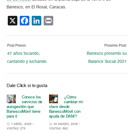
Banesco, en El Rosal, Caracas.
X
Facebook
LinkedIn
Print
Post Previo:
Proximo Post:
47 años tocando,
Banesco presentó su
cantando y luchando
Balance Social 2021
Dale Click si te gusta
Conoce los
¿Cómo
servicios de
cambiar mi
autogestión que
clave desde
BanescoMóvil tiene
BanescoMóvil con
para ti
ayuda de DANI?
1 ABRIL, 2026
•
30 MARZO, 2026
•
VISITAS: 273
VISITAS: 692