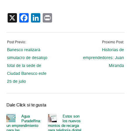
X
Facebook
LinkedIn
Print
Post Previo:
Proximo Post:
Banesco realizará
Historias de
simulacro de desalojo
emprendedores: Juan
total de la sede de
Miranda
Ciudad Banesco este
25 de julio
Dale Click si te gusta
Agua
Estos son
Puradelfina:
los nuevos
un emprendimiento
montos de recarga
para las
para telefonía digital