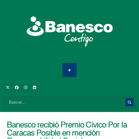
Banesco recibió Premio Cívico Por la
Caracas Posible en mención