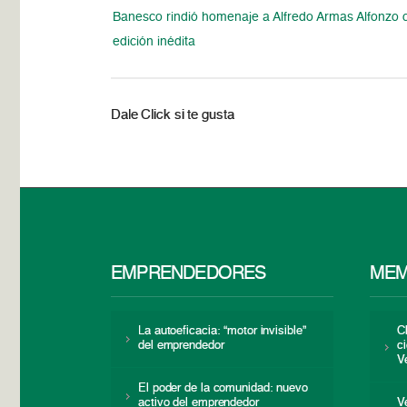
Banesco rindió homenaje a Alfredo Armas Alfonzo 
edición inédita
Dale Click si te gusta
EMPRENDEDORES
MEM
La autoeficacia: “motor invisible”
C
del emprendedor
c
V
El poder de la comunidad: nuevo
activo del emprendedor
V