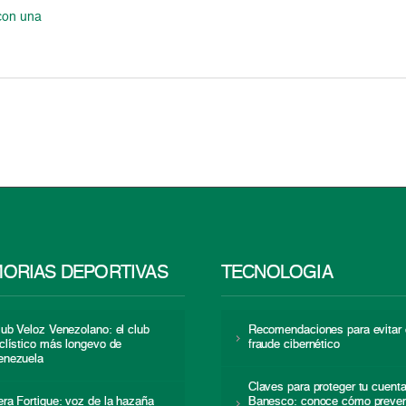
con una
ORIAS DEPORTIVAS
TECNOLOGÍA
lub Veloz Venezolano: el club
Recomendaciones para evitar 
iclístico más longevo de
fraude cibernético
enezuela
Claves para proteger tu cuent
era Fortique: voz de la hazaña
Banesco: conoce cómo preven