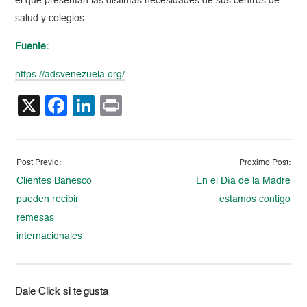
el que presentan las distintas necesidades de sus centros de
salud y colegios.
Fuente:
https://adsvenezuela.org/
X
Facebook
LinkedIn
Print
Post Previo:
Proximo Post:
Clientes Banesco
En el Día de la Madre
pueden recibir
estamos contigo
remesas
internacionales
Dale Click si te gusta