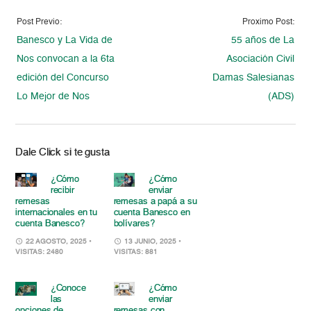
Post Previo:
Proximo Post:
Banesco y La Vida de
55 años de La
Nos convocan a la 6ta
Asociación Civil
edición del Concurso
Damas Salesianas
Lo Mejor de Nos
(ADS)
Dale Click si te gusta
¿Cómo
¿Cómo
recibir
enviar
remesas
remesas a papá a su
internacionales en tu
cuenta Banesco en
cuenta Banesco?
bolívares?
22 AGOSTO, 2025
•
13 JUNIO, 2025
•
VISITAS: 2480
VISITAS: 881
¿Conoce
¿Cómo
las
enviar
opciones de
remesas con