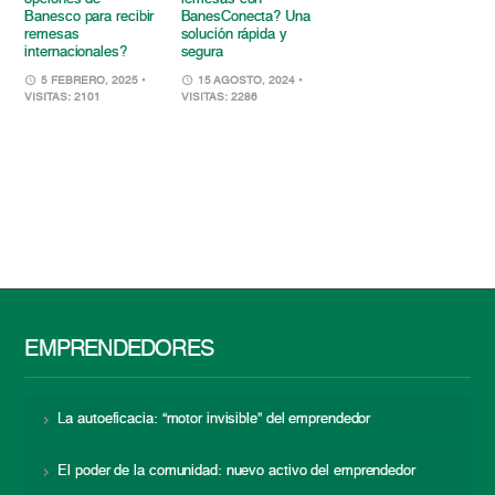
Banesco para recibir
BanesConecta? Una
remesas
solución rápida y
internacionales?
segura
5 FEBRERO, 2025
•
15 AGOSTO, 2024
•
VISITAS: 2101
VISITAS: 2286
EMPRENDEDORES
La autoeficacia: “motor invisible” del emprendedor
El poder de la comunidad: nuevo activo del emprendedor