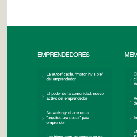
EMPRENDEDORES
MEM
La autoeficacia: “motor invisible”
C
del emprendedor
c
V
El poder de la comunidad: nuevo
activo del emprendedor
V
d
Networking: el arte de la
“arquitectura social” para
I
emprender
«