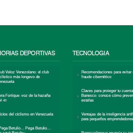
ORIAS DEPORTIVAS
TECNOLOGÍA
lub Veloz Venezolano: el club
Recomendaciones para evitar 
iclístico más longevo de
fraude cibernético
enezuela
Claves para proteger tu cuent
era Fortique: voz de la hazaña
Banesco: conoce cómo preven
el 41
estafas
nicios del ciclismo en Venezuela
Ventajas de la inteligencia artif
para pequeños emprendedore
Pega Betulio… Pega Betulio…