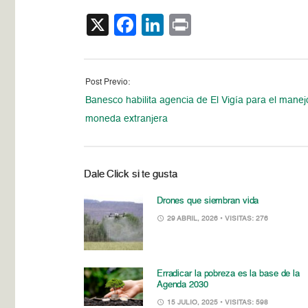
X
Facebook
LinkedIn
Print
Post Previo:
Banesco habilita agencia de El Vigía para el manej
moneda extranjera
Dale Click si te gusta
Drones que siembran vida
29 ABRIL, 2026
• VISITAS: 276
Erradicar la pobreza es la base de la
Agenda 2030
15 JULIO, 2025
• VISITAS: 598