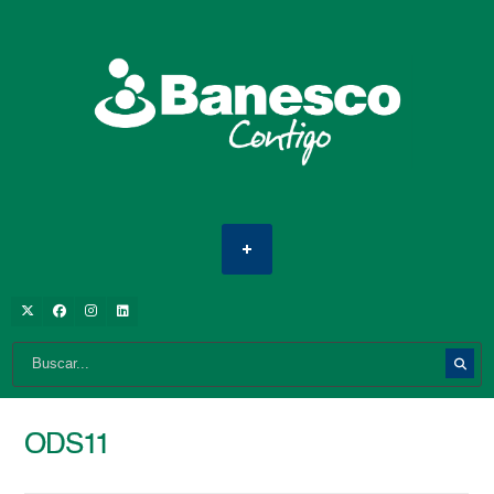
ODS11