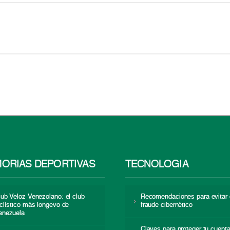
ORIAS DEPORTIVAS
TECNOLOGÍA
lub Veloz Venezolano: el club
Recomendaciones para evitar 
iclístico más longevo de
fraude cibernético
enezuela
Claves para proteger tu cuent