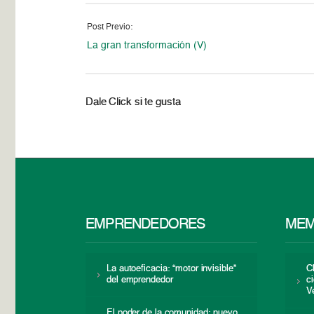
Post Previo:
La gran transformación (V)
Dale Click si te gusta
EMPRENDEDORES
MEM
La autoeficacia: “motor invisible”
C
del emprendedor
c
V
El poder de la comunidad: nuevo