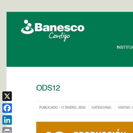
INSTIT
ODS12
X
PUBLICADO : 17 ENERO, 2022
CATEGORIA :
VISITAS: 
Facebook
LinkedIn