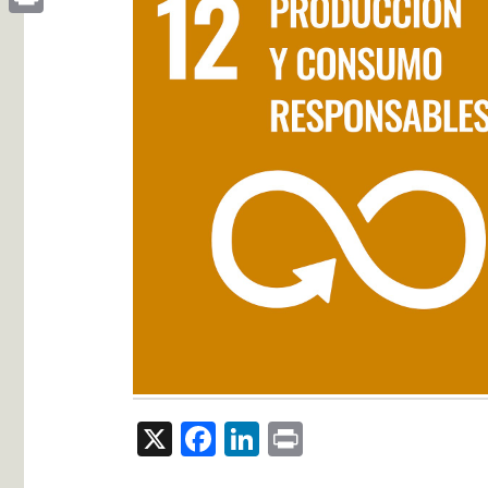
Print
X
Facebook
LinkedIn
Print