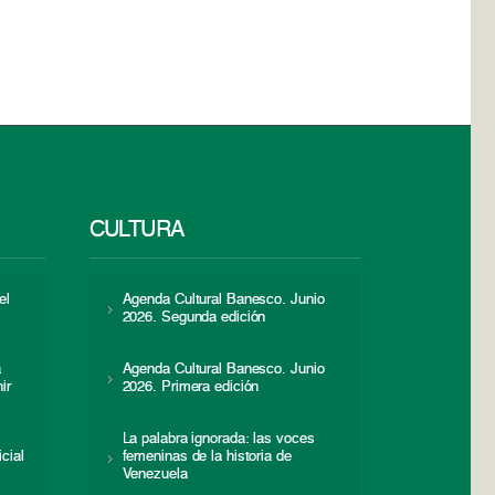
CULTURA
el
Agenda Cultural Banesco. Junio
2026. Segunda edición
a
Agenda Cultural Banesco. Junio
ir
2026. Primera edición
La palabra ignorada: las voces
icial
femeninas de la historia de
s
Venezuela