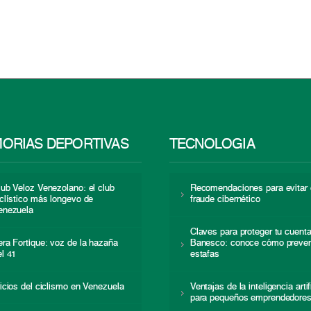
ORIAS DEPORTIVAS
TECNOLOGÍA
lub Veloz Venezolano: el club
Recomendaciones para evitar 
iclístico más longevo de
fraude cibernético
enezuela
Claves para proteger tu cuent
era Fortique: voz de la hazaña
Banesco: conoce cómo preven
el 41
estafas
nicios del ciclismo en Venezuela
Ventajas de la inteligencia artif
para pequeños emprendedore