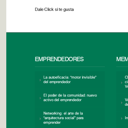
Dale Click si te gusta
EMPRENDEDORES
MEM
La autoeficacia: “motor invisible”
C
del emprendedor
c
V
El poder de la comunidad: nuevo
activo del emprendedor
V
d
Networking: el arte de la
“arquitectura social” para
I
emprender