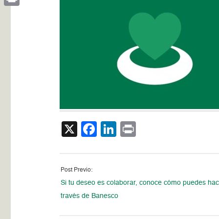
Print
X
Facebook
LinkedIn
Print
Post Previo:
Si tu deseo es colaborar, conoce cómo puedes hac
través de Banesco