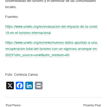
sostenibilidad del turismo y el bienestar de las comunidades
locales.
Fuentes:
https://www.unwto.org/es/evaluacion-del-impacto-de-la-covid-
19-en-el-turismo-internacional
https://www.unwto.org/es/news/nuevos-datos-apuntan-a-una-
recuperacion-total-del-turismo-con-un-vigoroso-arranque-en-
2023?utm_source=unwt&utm_medium=60
Foto: Cortesía Canva
X
Facebook
LinkedIn
Print
Post Previo:
Proximo Post: