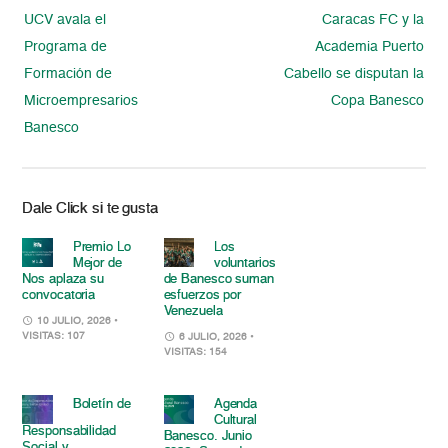
UCV avala el
Caracas FC y la
Programa de
Academia Puerto
Formación de
Cabello se disputan la
Microempresarios
Copa Banesco
Banesco
Dale Click si te gusta
Premio Lo
Los
Mejor de
voluntarios
Nos aplaza su
de Banesco suman
convocatoria
esfuerzos por
Venezuela
10 JULIO, 2026
•
VISITAS: 107
6 JULIO, 2026
•
VISITAS: 154
Boletín de
Agenda
Cultural
Responsabilidad
Banesco. Junio
Social y