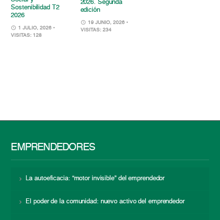
2026. Segunda
Sostenibilidad T2
edición
2026
19 JUNIO, 2026
•
1 JULIO, 2026
•
VISITAS: 234
VISITAS: 128
EMPRENDEDORES
La autoeficacia: “motor invisible” del emprendedor
El poder de la comunidad: nuevo activo del emprendedor