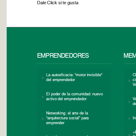
Dale Click si te gusta
EMPRENDEDORES
MEM
La autoeficacia: “motor invisible”
C
del emprendedor
c
V
El poder de la comunidad: nuevo
activo del emprendedor
V
d
Networking: el arte de la
“arquitectura social” para
I
emprender
«