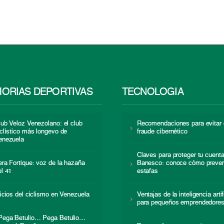
ORIAS DEPORTIVAS
TECNOLOGÍA
lub Veloz Venezolano: el club
Recomendaciones para evitar 
iclístico más longevo de
fraude cibernético
enezuela
Claves para proteger tu cuent
era Fortique: voz de la hazaña
Banesco: conoce cómo preven
el 41
estafas
nicios del ciclismo en Venezuela
Ventajas de la inteligencia artif
para pequeños emprendedore
Pega Betulio… Pega Betulio…