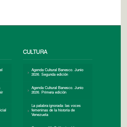
CULTURA
el
Agenda Cultural Banesco. Junio
2026. Segunda edición
a
Agenda Cultural Banesco. Junio
ir
2026. Primera edición
La palabra ignorada: las voces
icial
femeninas de la historia de
s
Venezuela