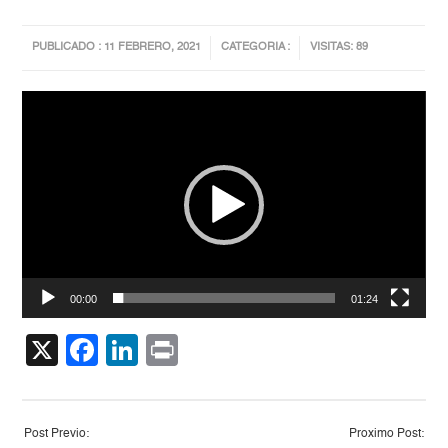
PUBLICADO : 11 FEBRERO, 2021
CATEGORIA :
VISITAS: 89
Reproductor
de
vídeo
00:00
01:24
X
Facebook
LinkedIn
Print
Post Previo:
Proximo Post: