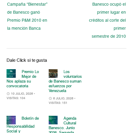
Campaña “Bienestar”
Banesco ocupó el
de Banesco ganó
primer lugar en
Premio P&M 2010 en
créditos al corte del
la mención Banca
primer
semestre de 2010
Dale Click si te gusta
Premio Lo
Los
Mejor de
voluntarios
Nos aplaza su
de Banesco suman
convocatoria
esfuerzos por
Venezuela
10 JULIO, 2026
•
VISITAS: 104
6 JULIO, 2026
•
VISITAS: 151
Boletín de
Agenda
Cultural
Responsabilidad
Banesco. Junio
Social y
2026. Segunda