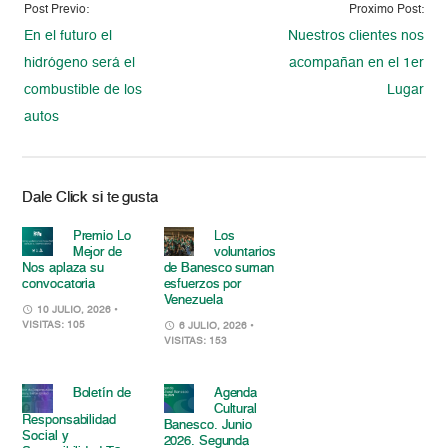
Post Previo:
Proximo Post:
En el futuro el
Nuestros clientes nos
hidrógeno será el
acompañan en el 1er
combustible de los
Lugar
autos
Dale Click si te gusta
Premio Lo
Los
Mejor de
voluntarios
Nos aplaza su
de Banesco suman
convocatoria
esfuerzos por
Venezuela
10 JULIO, 2026
•
VISITAS: 105
6 JULIO, 2026
•
VISITAS: 153
Boletín de
Agenda
Cultural
Responsabilidad
Banesco. Junio
Social y
2026. Segunda