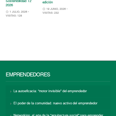
Sostenibilidad T2
edición
2026
19 JUNIO, 2026
•
1 JULIO, 2026
•
VISITAS: 232
VISITAS: 128
EMPRENDEDORES
La autoeficacia: “motor invisible” del emprendedor
El poder de la comunidad: nuevo activo del emprendedor
Networking: el arte de la “arquitectura social” para emprender