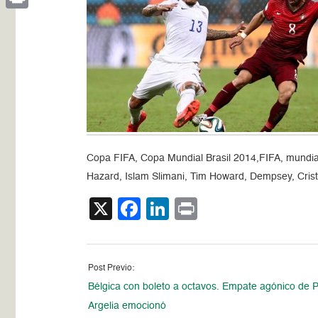
Print
Copa FIFA, Copa Mundial Brasil 2014,FIFA, mundial 
Hazard, Islam Slimani, Tim Howard, Dempsey, Crist
X
Facebook
LinkedIn
Print
Post Previo:
Bélgica con boleto a octavos. Empate agónico de P
Argelia emocionó