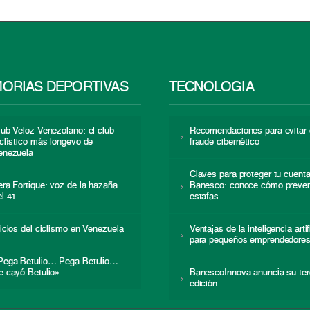
ORIAS DEPORTIVAS
TECNOLOGÍA
lub Veloz Venezolano: el club
Recomendaciones para evitar 
iclístico más longevo de
fraude cibernético
enezuela
Claves para proteger tu cuent
era Fortique: voz de la hazaña
Banesco: conoce cómo preven
el 41
estafas
nicios del ciclismo en Venezuela
Ventajas de la inteligencia artif
para pequeños emprendedore
Pega Betulio… Pega Betulio…
e cayó Betulio»
BanescoInnova anuncia su ter
edición