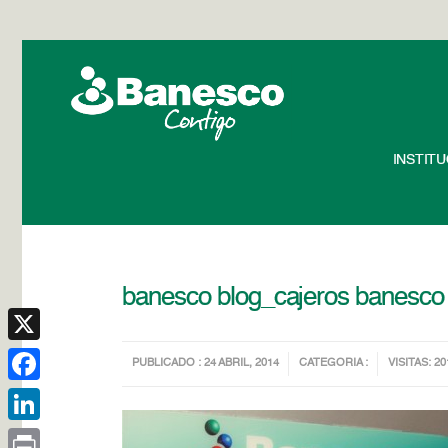
INSTIT
banesco blog_cajeros banesco
X
PUBLICADO : 24 ABRIL, 2014
CATEGORIA :
VISITAS: 20
Facebook
LinkedIn