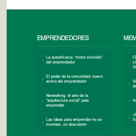
EMPRENDEDORES
MEM
La autoeficacia: “motor invisible”
C
del emprendedor
c
V
El poder de la comunidad: nuevo
activo del emprendedor
V
d
Networking: el arte de la
“arquitectura social” para
I
emprender
«
Las ideas para emprender no se
S
inventan, se descubren