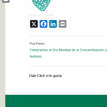
Print
X
Facebook
LinkedIn
Print
Post Previo:
Celebramos el Día Mundial de la Concientización s
Autismo
Dale Click si te gusta