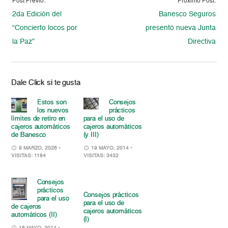
Post Previo:
Proximo Post:
2da Edición del
Banesco Seguros
“Concierto locos por
presentó nueva Junta
la Paz”
Directiva
Dale Click si te gusta
Estos son
Consejos
los nuevos
prácticos
límites de retiro en
para el uso de
cajeros automáticos
cajeros automáticos
de Banesco
(y III)
9 MARZO, 2026
•
19 MAYO, 2014
•
VISITAS: 1184
VISITAS: 3432
Consejos
prácticos
Consejos prácticos
para el uso
para el uso de
de cajeros
cajeros automáticos
automáticos (II)
(I)