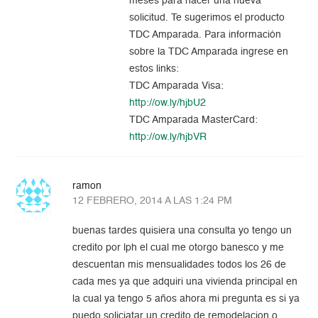
meses para hacer una nueva
solicitud. Te sugerimos el producto
TDC Amparada. Para información
sobre la TDC Amparada ingrese en
estos links:
TDC Amparada Visa:
http://ow.ly/hjbU2
TDC Amparada MasterCard:
http://ow.ly/hjbVR
ramon
12 FEBRERO, 2014 A LAS 1:24 PM
buenas tardes quisiera una consulta yo tengo un
credito por lph el cual me otorgo banesco y me
descuentan mis mensualidades todos los 26 de
cada mes ya que adquiri una vivienda principal en
la cual ya tengo 5 años ahora mi pregunta es si ya
puedo soliciatar un credito de remodelacion o