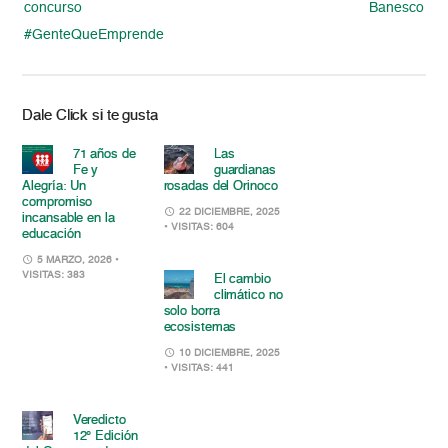
concurso
Banesco
#GenteQueEmprende
Dale Click si te gusta
71 años de
Las
Fe y
guardianas
Alegría: Un
rosadas del Orinoco
compromiso
22 DICIEMBRE, 2025
incansable en la
• VISITAS: 604
educación
5 MARZO, 2026
•
VISITAS: 383
El cambio
climático no
solo borra
ecosistemas
10 DICIEMBRE, 2025
• VISITAS: 441
Veredicto
12° Edición