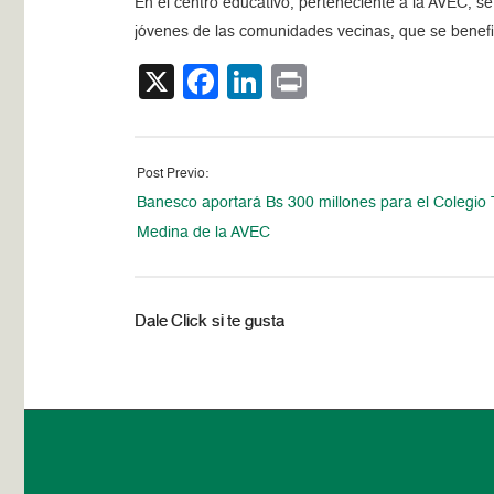
En el centro educativo, perteneciente a la AVEC, s
jóvenes de las comunidades vecinas, que se benefici
X
Facebook
LinkedIn
Print
Post Previo:
Banesco aportará Bs 300 millones para el Colegio 
Medina de la AVEC
Dale Click si te gusta