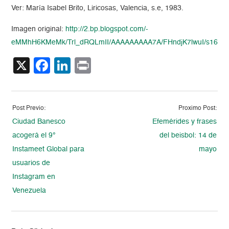
Ver: María Isabel Brito, Liricosas, Valencia, s.e, 1983.
Imagen original:
http://2.bp.blogspot.com/-
eMMhH6KMeMk/Trl_dRQLmII/AAAAAAAAA7A/FHndjK7lwuI/s1600/A
X
Facebook
LinkedIn
Print
Post Previo:
Proximo Post:
Ciudad Banesco
Efemérides y frases
acogerá el 9°
del beisbol: 14 de
Instameet Global para
mayo
usuarios de
Instagram en
Venezuela