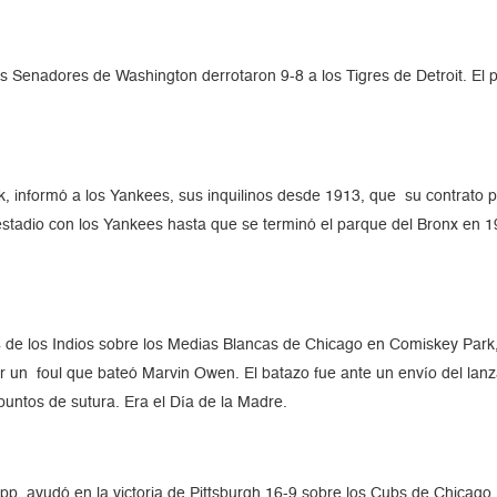
os Senadores de Washington derrotaron 9-8 a los Tigres de Detroit. El 
, informó a los Yankees, sus inquilinos desde 1913, que su contrato p
 estadio con los Yankees hasta que se terminó el parque del Bronx en
-4 de los Indios sobre los Medias Blancas de Chicago en Comiskey Park
or un foul que bateó Marvin Owen. El batazo fue ante un envío del lanz
puntos de sutura. Era el Día de la Madre.
pp, ayudó en la victoria de Pittsburgh 16-9 sobre los Cubs de Chicago.