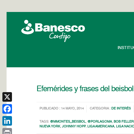
INSTIT
Efemérides y frases del beisbo
X
PUBLICADO : 14 MAYO, 2014
CATEGORIA :
DE INTERÉS
Facebook
TAGS:
@MMONTES_BEISBOL
,
@PORLAGOMA
,
BOB FELLER
NUEVA YORK
,
JOHNNY HOPP
,
LIGA AMERICANA
,
LIGA NACI
LinkedIn