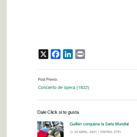
X
Facebook
LinkedIn
Print
Post Previo:
Concierto de ópera (1822)
Dale Click si te gusta
Guillén conquista la Serie Mundial
23 ABRIL, 2021
• VISITAS: 2751