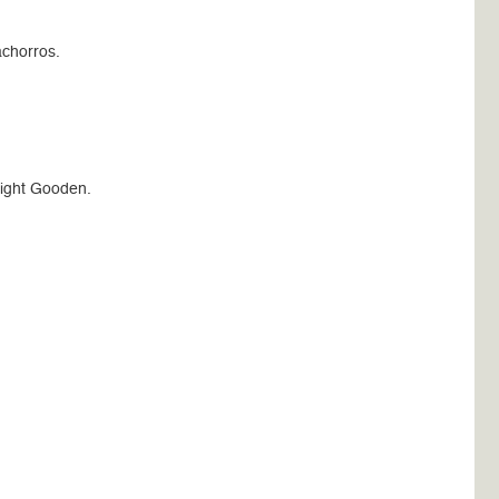
achorros.
wight Gooden.