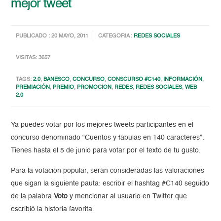
mejor tweet
PUBLICADO : 20 MAYO, 2011
CATEGORIA :
REDES SOCIALES
VISITAS: 3657
TAGS:
2.0
,
BANESCO
,
CONCURSO
,
CONSCURSO #C140
,
INFORMACIÓN
,
PREMIACIÓN
,
PREMIO
,
PROMOCION
,
REDES
,
REDES SOCIALES
,
WEB
2.0
Ya puedes votar por los mejores tweets participantes en el
concurso denominado “Cuentos y fábulas en 140 caracteres”.
Tienes hasta el 5 de junio para votar por el texto de tu gusto.
Para la votación popular, serán consideradas las valoraciones
que sigan la siguiente pauta: escribir el hashtag #C140 seguido
de la palabra
Voto
y mencionar al usuario en Twitter que
escribió la historia favorita.