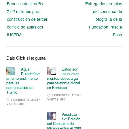
Banesco destinó Bs.
Entregados premios
7,92 millones para
del concurso de
construcción de tercer
fotografía de la
edificio de aulas del
Fundación Paso a
IUSFRA
Paso
Dale Click si te gusta
Agua
Estos son
Puradelfina:
los nuevos
un emprendimiento
montos de recarga
para las
para telefonía digital
comunidades de
en Banesco
Trujillo
2 DICIEMBRE, 2025
•
VISITAS: 590
8 DICIEMBRE, 2025
•
VISITAS: 605
Veredicto
12° Edición
del Concurso de
Microcuentos #C280