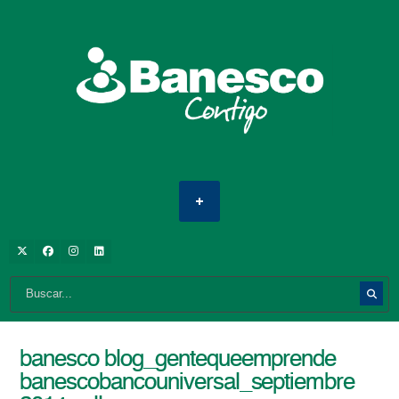
banesco blog_gentequeemprende
banescobancouniversal_septiembre