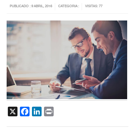
PUBLICADO : 9 ABRIL, 2016
CATEGORIA :
VISITAS: 77
X
Facebook
LinkedIn
Print