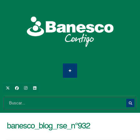
banesco_blog_rse_n°932