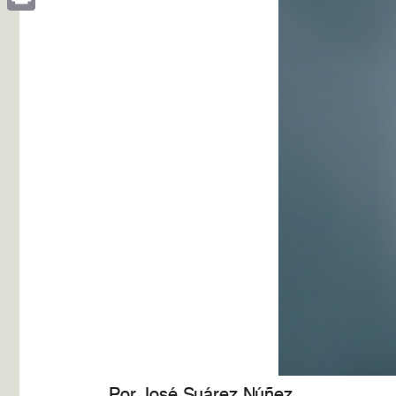
Print
Por José Suárez Núñez