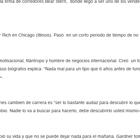
la firma de corredores Bear Stern, donde llegó a ser uno de los ven
Rich en Chicago (Illinois). Pasó en un corto periodo de tiempo de no t
tivacional, filántropo y hombre de negocios internacional. Creó un fo
us biógrafos explica: “Nada mal para un tipo que 6 años antes de fund
».
s cambien de carrera es “ser lo bastante audaz para descubrir lo que 
bio. Nadie lo va a buscar para hacerlo, debe descubrirlo usted mismo
mbió su vida y que no se puede dejar nada para el mañana. Gardner to