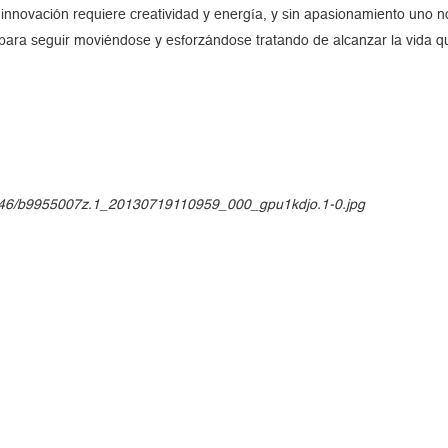
 innovación requiere creatividad y energía, y sin apasionamiento uno n
 para seguir moviéndose y esforzándose tratando de alcanzar la vida q
0*446/b9955007z.1_20130719110959_000_gpu1kdjo.1-0.jpg