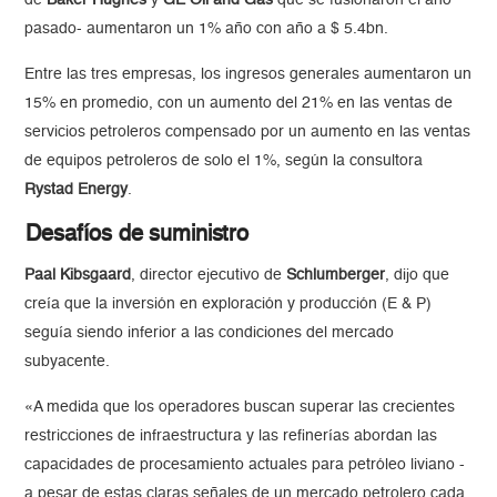
de
Baker Hughes
y
GE Oil and Gas
que se fusionaron el año
pasado- aumentaron un 1% año con año a $ 5.4bn.
Entre las tres empresas, los ingresos generales aumentaron un
15% en promedio, con un aumento del 21% en las ventas de
servicios petroleros compensado por un aumento en las ventas
de equipos petroleros de solo el 1%, según la consultora
Rystad Energy
.
Desafíos de suministro
Paal Kibsgaard
, director ejecutivo de
Schlumberger
, dijo que
creía que la inversión en exploración y producción (E & P)
seguía siendo inferior a las condiciones del mercado
subyacente.
«A medida que los operadores buscan superar las crecientes
restricciones de infraestructura y las refinerías abordan las
capacidades de procesamiento actuales para petróleo liviano -
a pesar de estas claras señales de un mercado petrolero cada