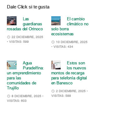
Dale Click si te gusta
Las
El cambio
guardianas
climático no
rosadas del Orinoco
solo borra
ecosistemas
22 DICIEMBRE, 2025
• VISITAS: 599
10 DICIEMBRE, 2025
• VISITAS: 434
Agua
Estos son
Puradelfina:
los nuevos
un emprendimiento
montos de recarga
para las
para telefonía digital
comunidades de
en Banesco
Trujillo
2 DICIEMBRE, 2025
•
VISITAS: 588
8 DICIEMBRE, 2025
•
VISITAS: 603