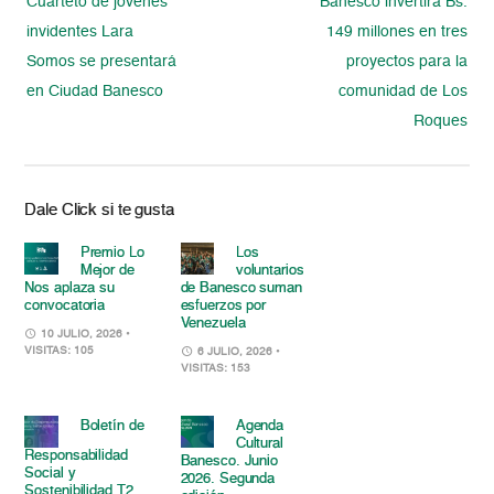
Cuarteto de jóvenes
Banesco invertirá Bs.
invidentes Lara
149 millones en tres
Somos se presentará
proyectos para la
en Ciudad Banesco
comunidad de Los
Roques
Dale Click si te gusta
Premio Lo
Los
Mejor de
voluntarios
Nos aplaza su
de Banesco suman
convocatoria
esfuerzos por
Venezuela
10 JULIO, 2026
•
VISITAS: 105
6 JULIO, 2026
•
VISITAS: 153
Boletín de
Agenda
Cultural
Responsabilidad
Banesco. Junio
Social y
2026. Segunda
Sostenibilidad T2