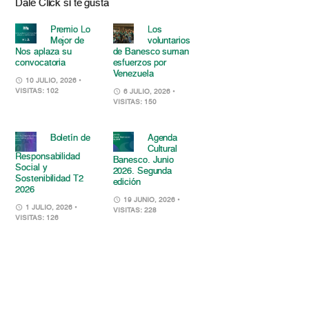
Dale Click si te gusta
Premio Lo
Los
Mejor de
voluntarios
Nos aplaza su
de Banesco suman
convocatoria
esfuerzos por
Venezuela
10 JULIO, 2026
•
VISITAS: 102
6 JULIO, 2026
•
VISITAS: 150
Boletín de
Agenda
Cultural
Responsabilidad
Banesco. Junio
Social y
2026. Segunda
Sostenibilidad T2
edición
2026
19 JUNIO, 2026
•
1 JULIO, 2026
•
VISITAS: 228
VISITAS: 126