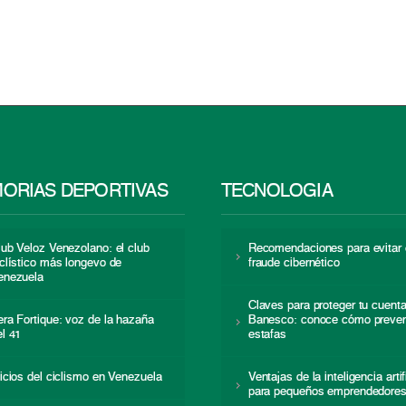
ORIAS DEPORTIVAS
TECNOLOGÍA
lub Veloz Venezolano: el club
Recomendaciones para evitar 
iclístico más longevo de
fraude cibernético
enezuela
Claves para proteger tu cuent
era Fortique: voz de la hazaña
Banesco: conoce cómo preven
el 41
estafas
nicios del ciclismo en Venezuela
Ventajas de la inteligencia artif
para pequeños emprendedore