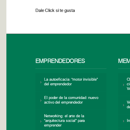
Dale Click si te gusta
EMPRENDEDORES
MEM
La autoeficacia: “motor invisible”
C
del emprendedor
c
V
El poder de la comunidad: nuevo
activo del emprendedor
V
d
Networking: el arte de la
“arquitectura social” para
I
emprender