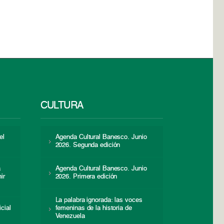
CULTURA
el
Agenda Cultural Banesco. Junio
2026. Segunda edición
a
Agenda Cultural Banesco. Junio
ir
2026. Primera edición
La palabra ignorada: las voces
icial
femeninas de la historia de
s
Venezuela