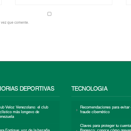
a vez que comente.
ORIAS DEPORTIVAS
TECNOLOGÍA
lub Veloz Venezolano: el club
Recomendaciones para evitar 
iclístico más longevo de
fraude cibernético
enezuela
Claves para proteger tu cuent
era Fortique: voz de la hazaña
Banesco: conoce cómo preven