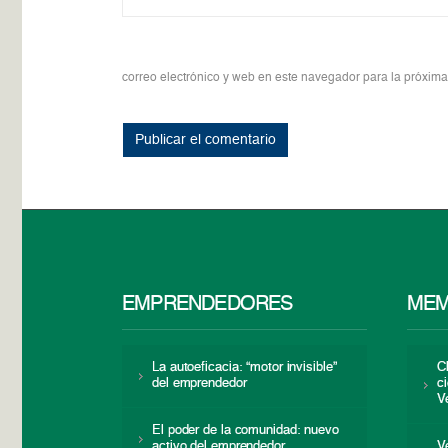
correo electrónico y web en este navegador para la próxim
EMPRENDEDORES
MEM
La autoeficacia: “motor invisible”
C
del emprendedor
c
V
El poder de la comunidad: nuevo
activo del emprendedor
V