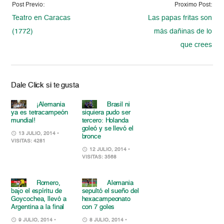
Post Previo:
Proximo Post:
Teatro en Caracas
Las papas fritas son
(1772)
más dañinas de lo
que crees
Dale Click si te gusta
¡Alemania
Brasil ni
ya es tetracampeón
siquiera pudo ser
mundial!
tercero: Holanda
goleó y se llevó el
13 JULIO, 2014
•
bronce
VISITAS: 4281
12 JULIO, 2014
•
VISITAS: 3568
Romero,
Alemania
bajo el espíritu de
sepultó el sueño del
Goycochea, llevó a
hexacampeonato
Argentina a la final
con 7 goles
9 JULIO, 2014
•
8 JULIO, 2014
•