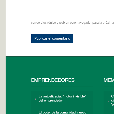
correo electrónico y web en este navegador para la próxim
EMPRENDEDORES
MEM
La autoeficacia: “motor invisible”
C
del emprendedor
c
V
El poder de la comunidad: nuevo