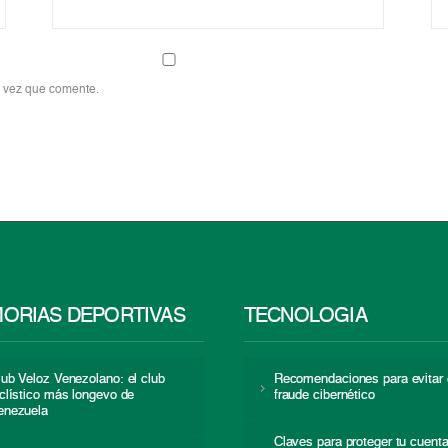
a vez que comente.
ORIAS DEPORTIVAS
TECNOLOGÍA
lub Veloz Venezolano: el club
Recomendaciones para evitar 
iclístico más longevo de
fraude cibernético
enezuela
Claves para proteger tu cuent