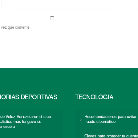
a vez que comente.
ORIAS DEPORTIVAS
TECNOLOGÍA
lub Veloz Venezolano: el club
Recomendaciones para evitar 
iclístico más longevo de
fraude cibernético
enezuela
Claves para proteger tu cuent