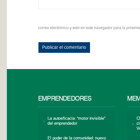
correo electrónico y web en este navegador para la próxim
EMPRENDEDORES
MEM
La autoeficacia: “motor invisible”
C
del emprendedor
c
V
El poder de la comunidad: nuevo