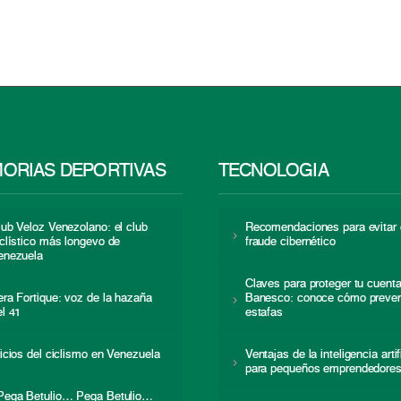
ORIAS DEPORTIVAS
TECNOLOGÍA
lub Veloz Venezolano: el club
Recomendaciones para evitar 
iclístico más longevo de
fraude cibernético
enezuela
Claves para proteger tu cuent
era Fortique: voz de la hazaña
Banesco: conoce cómo preven
el 41
estafas
nicios del ciclismo en Venezuela
Ventajas de la inteligencia artif
para pequeños emprendedore
Pega Betulio… Pega Betulio…