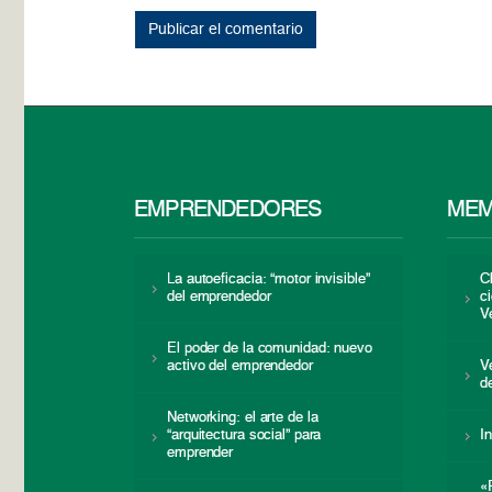
EMPRENDEDORES
MEM
La autoeficacia: “motor invisible”
C
del emprendedor
c
V
El poder de la comunidad: nuevo
activo del emprendedor
V
d
Networking: el arte de la
“arquitectura social” para
I
emprender
«