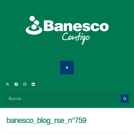
banesco_blog_rse_n°759