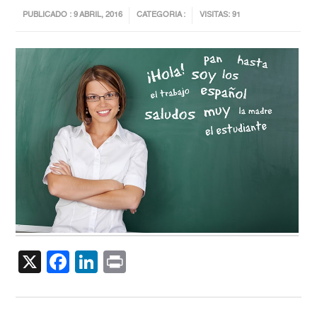
PUBLICADO : 9 ABRIL, 2016
CATEGORIA :
VISITAS: 91
X
Facebook
LinkedIn
Print