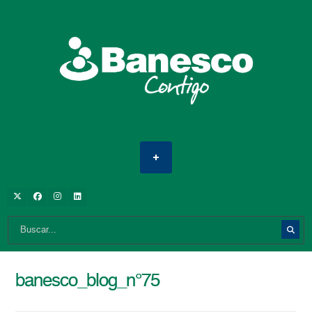
banesco_blog_n°75