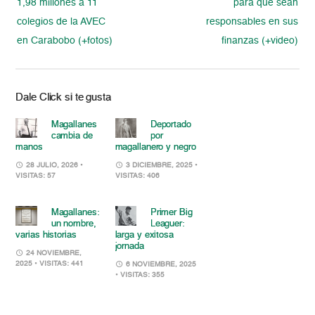
1,98 millones a 11
para que sean
colegios de la AVEC
responsables en sus
en Carabobo (+fotos)
finanzas (+video)
Dale Click si te gusta
Magallanes
Deportado
cambia de
por
manos
magallanero y negro
28 JULIO, 2026
•
3 DICIEMBRE, 2025
•
VISITAS: 57
VISITAS: 406
Magallanes:
Primer Big
un nombre,
Leaguer:
varias historias
larga y exitosa
jornada
24 NOVIEMBRE,
2025
• VISITAS: 441
6 NOVIEMBRE, 2025
• VISITAS: 355