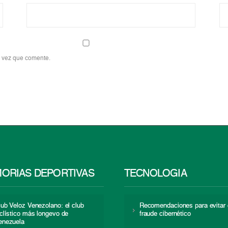
a vez que comente.
ORIAS DEPORTIVAS
TECNOLOGÍA
lub Veloz Venezolano: el club
Recomendaciones para evitar 
iclístico más longevo de
fraude cibernético
enezuela