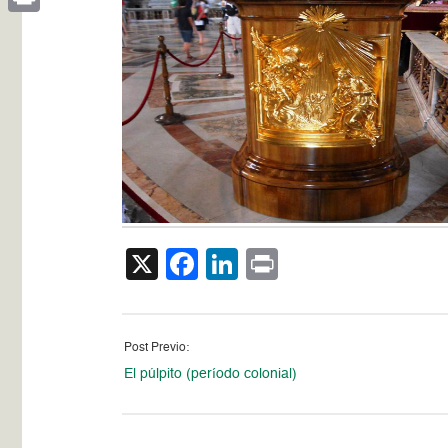
Print
X
Facebook
LinkedIn
Print
Post Previo:
El púlpito (período colonial)