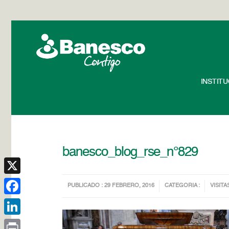
INSTIT
banesco_blog_rse_n°829
X
PUBLICADO : 29 FEBRERO, 2016
CATEGORIA :
VISITA
Facebook
LinkedIn