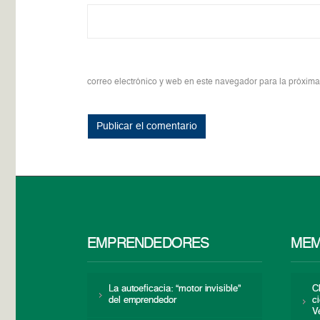
correo electrónico y web en este navegador para la próxim
EMPRENDEDORES
MEM
La autoeficacia: “motor invisible”
C
del emprendedor
c
V