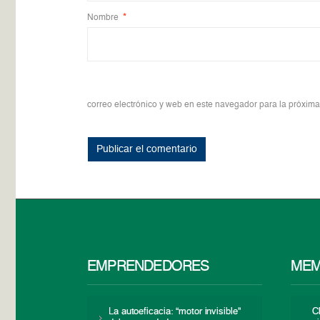
Nombre
*
correo electrónico y web en este navegador para la próxim
EMPRENDEDORES
MEM
La autoeficacia: “motor invisible”
C