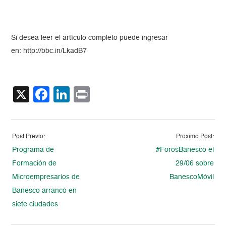
Si desea leer el artículo completo puede ingresar
en: http://bbc.in/LkadB7
X
Facebook
LinkedIn
Print
Post Previo:
Proximo Post:
Programa de
#ForosBanesco el
Formación de
29/06 sobre
Microempresarios de
BanescoMóvil
Banesco arrancó en
siete ciudades