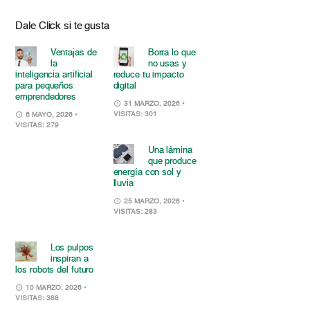
Dale Click si te gusta
Ventajas de
Borra lo que
la
no usas y
inteligencia artificial
reduce tu impacto
para pequeños
digital
emprendedores
31 MARZO, 2026
•
VISITAS: 301
6 MAYO, 2026
•
VISITAS: 279
Una lámina
que produce
energía con sol y
lluvia
25 MARZO, 2026
•
VISITAS: 283
Los pulpos
inspiran a
los robots del futuro
10 MARZO, 2026
•
VISITAS: 388