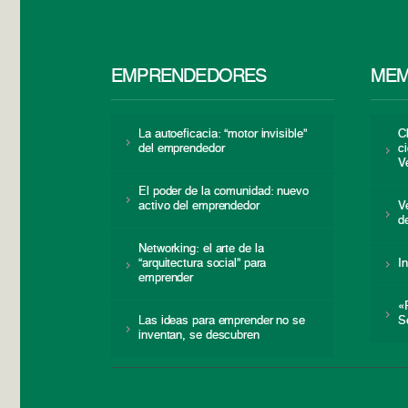
EMPRENDEDORES
MEM
La autoeficacia: “motor invisible”
C
del emprendedor
c
V
El poder de la comunidad: nuevo
activo del emprendedor
V
d
Networking: el arte de la
“arquitectura social” para
I
emprender
«
Las ideas para emprender no se
S
inventan, se descubren