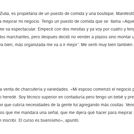
ulia, es propietaria de un puesto de comida y una boutique. Manifestó
 mejorar mi negocio. Tengo un puesto de comida que se llama «Aque
 me va espectacular. Empecé con dos mesitas y ya voy por cuatro y ten
mo los marchantes, pero después decidí no vender a plazos sino mont
 va bien, más organizada me va a ir mejor’. Me sentí muy bien tambié
la venta de charcutería y variedades. «Mi esposo comenzó el negocio 
lo heredé. Soy técnico superior en contaduría pero tengo un bebé y pr
vi que cubría necesidades de la gente fui agregando más cositas. Ven
Dios que me mandara una señal, que me dijera qué hacer para mejorar 
e inscribí. El curso es buenísimo», apuntó.