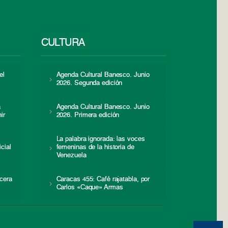
CULTURA
el
Agenda Cultural Banesco. Junio
2026. Segunda edición
a
Agenda Cultural Banesco. Junio
ir
2026. Primera edición
La palabra ignorada: las voces
icial
femeninas de la historia de
s
Venezuela
cera
Caracas 455: Café rajatabla, por
Carlos «Caque» Armas