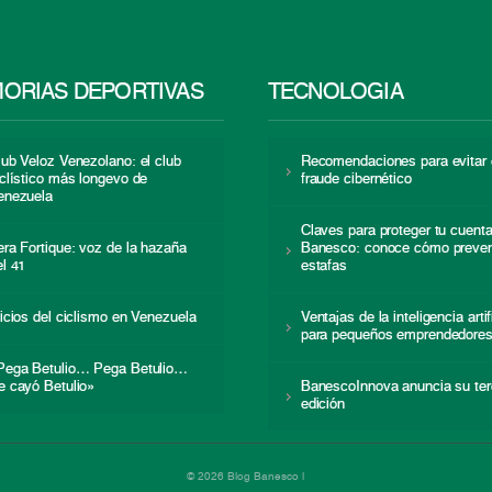
ORIAS DEPORTIVAS
TECNOLOGÍA
lub Veloz Venezolano: el club
Recomendaciones para evitar 
iclístico más longevo de
fraude cibernético
enezuela
Claves para proteger tu cuent
era Fortique: voz de la hazaña
Banesco: conoce cómo preven
el 41
estafas
nicios del ciclismo en Venezuela
Ventajas de la inteligencia artif
para pequeños emprendedore
Pega Betulio… Pega Betulio…
e cayó Betulio»
BanescoInnova anuncia su ter
edición
© 2026 Blog Banesco |