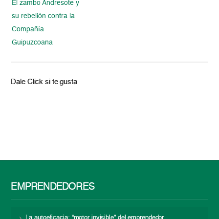
El zambo Andresote y
su rebelión contra la
Compañía
Guipuzcoana
Dale Click si te gusta
EMPRENDEDORES
La autoeficacia: “motor invisible” del emprendedor