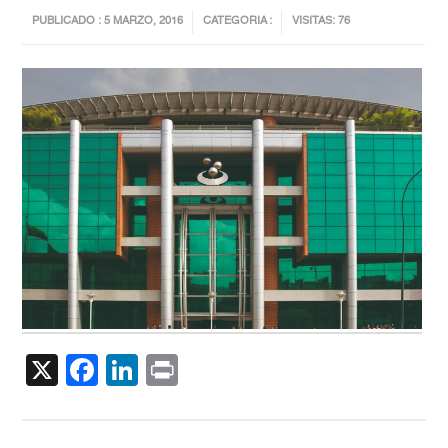
PUBLICADO : 5 MARZO, 2016
CATEGORIA :
VISITAS: 76
X
Facebook
LinkedIn
Print