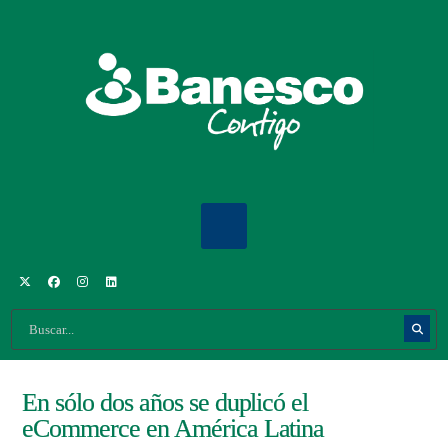
En sólo dos años se duplicó el
eCommerce en América Latina