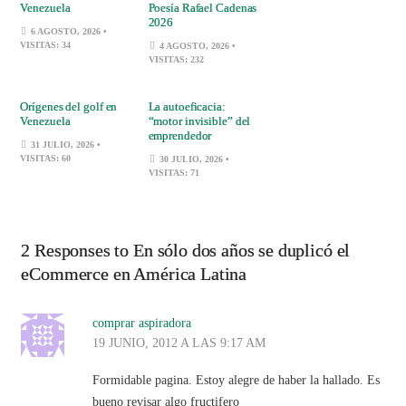
Venezuela
Poesía Rafael Cadenas
2026
6 AGOSTO, 2026
•
VISITAS: 34
4 AGOSTO, 2026
•
VISITAS: 232
Orígenes del golf en
La autoeficacia:
Venezuela
“motor invisible” del
emprendedor
31 JULIO, 2026
•
VISITAS: 60
30 JULIO, 2026
•
VISITAS: 71
2 Responses to En sólo dos años se duplicó el
eCommerce en América Latina
comprar aspiradora
19 JUNIO, 2012 A LAS 9:17 AM
Formidable pagina. Estoy alegre de haber la hallado. Es
bueno revisar algo fructifero