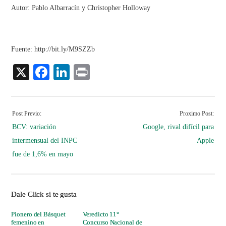
Autor: Pablo Albarracín y Christopher Holloway
Fuente: http://bit.ly/M9SZZb
X
Facebook
LinkedIn
Print
Post Previo:
Proximo Post:
BCV: variación
Google, rival difícil para
intermensual del INPC
Apple
fue de 1,6% en mayo
Dale Click si te gusta
Pionero del Básquet
Veredicto 11°
femenino en
Concurso Nacional de