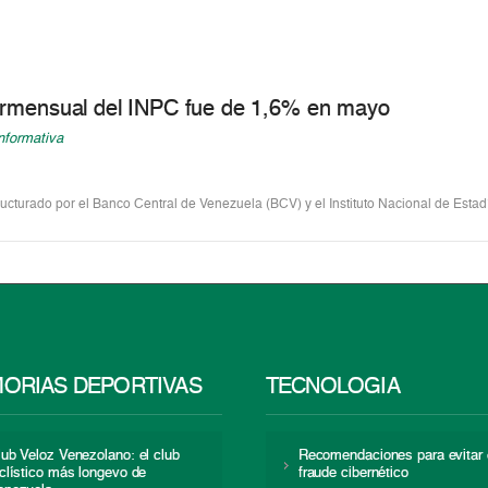
ermensual del INPC fue de 1,6% en mayo
nformativa
ructurado por el Banco Central de Venezuela (BCV) y el Instituto Nacional de Estadí
ORIAS DEPORTIVAS
TECNOLOGÍA
lub Veloz Venezolano: el club
Recomendaciones para evitar 
iclístico más longevo de
fraude cibernético