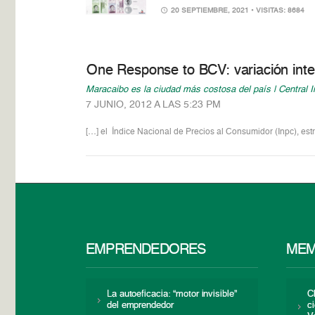
20 SEPTIEMBRE, 2021
• VISITAS: 8684
One Response to BCV: variación int
Maracaibo es la ciudad más costosa del país | Central I
7 JUNIO, 2012 A LAS 5:23 PM
[…] el Índice Nacional de Precios al Consumidor (Inpc), est
EMPRENDEDORES
MEM
La autoeficacia: “motor invisible”
C
del emprendedor
c